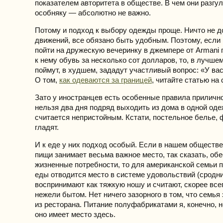
показателем авторитета в обществе. В чем они разгу
особняку — абсолютно не важно.
Потому и подход к выбору одежды проще. Ничто не д
движений, все обязано быть удобным. Поэтому, если
пойти на дружескую вечеринку в джемпере от Armani
к нему обувь за несколько сот долларов, то, в лучшем
поймут, в худшем, зададут участливый вопрос: «У вас
О том,
как одеваются за границей
, читайте статью на с
Зато у иностранцев есть особенные правила прилично
нельзя два дня подряд выходить из дома в одной оде
считается непристойным. Кстати, постельное белье, 
гладят.
И к еде у них подход особый. Если в нашем обществе
пищи занимает весьма важное место, так сказать, об
жизненные потребности, то для американской семьи 
еды отводится место в системе удовольствий (сродни 
воспринимают как тяжкую ношу и считают, скорее всег
нежели бытом. Нет ничего зазорного в том, что семья
из ресторана. Питание полуфабрикатами я, конечно, н
оно имеет место здесь.