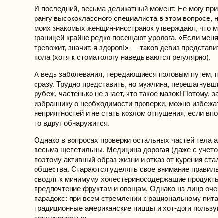
И последний, весьма деликатный момент. Не могу при
рангу высококлассного специалиста в этом вопросе, 
моих знакомых женщин-иностранок утверждают, что 
границей крайне редко посещают уролога. «Если меня
тревожит, значит, я здоров!» — таков девиз представ
пола (хотя к стоматологу наведываются регулярно).
А ведь заболевания, передающиеся половым путем, 
сразу. Трудно представить, но мужчина, перешагнувш
рубеж, частенько не знает, что такое мазок! Потому, 
избраннику о необходимости проверки, можно избежа
неприятностей и не стать козлом отпущения, если вп
то вдруг обнаружится.
Однако в вопросах проверки остальных частей тела 
весьма щепетильны. Медицина дорогая (даже с учето
поэтому активный образ жизни и отказ от курения ста
общества. Стараются уделять свое внимание правил
сводят к минимуму холестериносодержащие продукты
предпочтение фруктам и овощам. Однако на лицо оч
парадокс: при всем стремлении к рациональному пит
традиционные американские пиццы и хот-доги польз
популярностью.