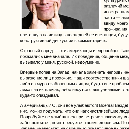
культурных (
различий ме
иностранцам
части — ам
ввиду моего
проживания 
претендую на истину в последней ее инстанции, буду
конструктивной дискуссии в комментариях.
Странный народ — эти американцы и европейцы. Так
показались мне вначале. Их поведение, общение меж
вызывало у меня, русской, недоумение.
Впервые попав на Запад, начала замечать непривычн
выражение лиц прохожих. Наши соотечественники ша
либо с хмуро-озабоченным лицом, будто все пробле
лежат на их плечах, либо несутся с выпученными гла
куда-то опаздывая.
А американцы? О, они все улыбаются! Всегда! Везде!
них, можно подумать, что они наисчастливейшие люди
Попробуйте не улыбнуться при встрече знакомому ин
забеспокоится, поинтересуется твоим здоровьем. Поэ
Западе, «навесьте» на свое лицо приветливое выраже