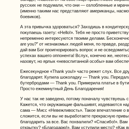
русских не подумали, что они — озлобленные и мрач
(именно такими нас представляют американцы, насм
боевиков).
А эта привычка здороваться? Заходишь в кондитерскую
покупаешь газету: «Hello!». Тебя не просто приветству
непременно интересуются твоими делами. Бесконечное
are you?” от незнакомых людей меня, по правде, разд
дай вам Бог проигнорировать вопрос и не осведомитьс
успехах вашего оппонента! Вслух, конечно же, неотес
назовут, но ярлык «невоспитанной особы» вам обеспе
Ежесекундное «Thank you!» часто режет слух. Все дру
благодарят. Купила шоколадку — Thank you. Передал
бутербродами — Thank you. Примерила платье в бути
Просто ежеминутный День Благодарения!
У нас так не заведено, потому поначалу чувствуешь 
Кажется, что окружающие фальшивят, издеваются над
сама — Мисс «Невежливость». Такое впечатление о 
сложится, если вы не выработаете прекрасную прив
благодарить за все. Вас похвалили? «Спасибо!». Вам
открытку? «Благодарю!». Вам уступили место? «Как 