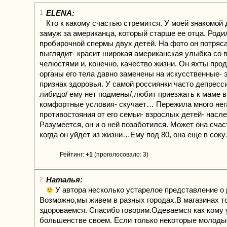
ELENA:
1
Кто к какому счастью стремится. У моей знакомой
замуж за американца, который старше ее отца. Родил
пробирочной спермы двух детей. На фото он потря
выглядит- красит широкая американская улыбка со 
челюстями и, конечно, качество жизни. Он яхты прод
органы его тела давно заменены на искусственные- э
признак здоровья. У самой россиянки часто депресс
либидо/ ему нет подмены/,любит приезжать к маме в
комфортные условия- скучает… Пережила много нег
противостояния от его семьи- взрослых детей- насл
Разумеется, он и о ней позаботился. Может она счас
когда он уйдет из жизни…Ему под 80, она еще в сок
Рейтинг:
+1
(проголосовало: 3)
Наталья:
2
У автора несколько устарелое представление о 
Возможно,мы живем в разных городах.В магазинах т
здороваемся. Спасибо говорим.Одеваемся как кому 
большенстве своем. Если только некоторые молод