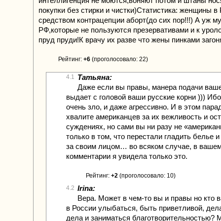
интеллигенция не моются,воняют потом и штаны нос
покупки без стирки и чистки)Статистика: женщины в
средством контрацепции аборт(до сих пор!!!) А уж м
РФ,которые не пользуются презервативами и к уроло
пруд пруди!К врачу их разве что жены пинками загон
Рейтинг:
+6
(проголосовало: 22)
Татьяна:
4.1
Даже если вы правы, манера подачи ваш
выдает с головой ваши русские корни ))) Иб
очень зло, и даже агрессивно. И в этом парад
хвалите американцев за их вежливость и ос
суждениях, но сами вы ни разу не «америка
только в том, что перестали гладить белье 
за своим лицом… во всяком случае, в ваше
комментарии я увидела только это.
Рейтинг:
+2
(проголосовало: 10)
Irina:
4.2
Вера. Может в чем-то вы и правы но кто 
в России улыбаться, быть приветливой, дел
дела и заниматься благотворительностью? 