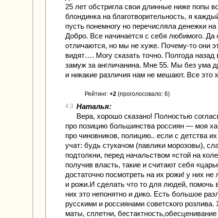
25 лет обстригла свои длинные ниже попы 
блондинка на благотворительность, я кажды
пусть понемногу но перечисляла денежки на 
Добро. Все начинается с себя любимого. Да 
отличаются, но мы не хуже. Почему-то они эт
видят…. Могу сказать точно. Полгода назад
замуж за англичанина. Мне 55. Мы без ума др
и никакие различия нам не мешают. Все это х
Рейтинг:
+2
(проголосовало: 6)
Наталья:
4.3
Вера, хорошо сказано! Полностью соглас
про позицию большинства россиян — моя хат
про чиновников, полицию.. если с детства и
учат: будь стукачом (павлики морозовы), сл
подтолкни, перед начальством «стой на коле
получив власть, такие и считают себя «царь
достаточно посмотреть на их рожи! у них не 
и рожи.И сделать что то для людей, помочь
них это непонятно и дико. Есть большое ра
русскими и россиянами советского розлива. 
маты, сплетни, бестактность,обесценивание