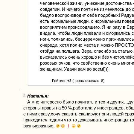
человеческой жизни, унижение достоинства
совдепии. И ничего почти не изменилось до с
быдло воспроизводит себе подобных! Радует
есть нормальные люди, с нормальным пове
восприятием происходящего. Я ни разу в Ев
видела, чтобы люди плевали и сморкались 
ноги, толкались, бесцеремонно прижимались 
очереди, хотя полно места и можно ПРОСТО,
отойдя на полшага. Вера, спасибо за статью,
высказались очень хорошо и без чистоплюйс
розовых очков, что свойственно очень мног
женщинам. Удачи вам во всем!)))
Рейтинг:
+2
(проголосовало: 8)
Наталья:
5
А мне интересно было почитать и тех и других…ду
стороны правы на 50 %.работала у иностранцев, об
с ними сразу.хочу сказать сканируют они людей сра
приходится годами что-то доказывать.иностранцы т
разныеразные.