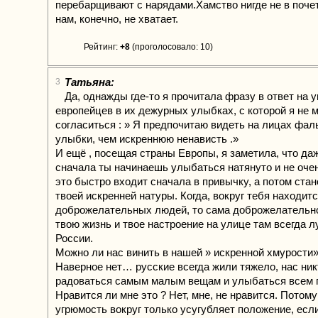
перебарщивают с нарядами.Хамство нигде не в поче
нам, конечно, не хватает.
Рейтинг:
+8
(проголосовало: 10)
Татьяна:
3
Да, однажды где-то я прочитала фразу в ответ на у
европейцев в их дежурных улыбках, с которой я не м
согласиться : » Я предпочитаю видеть на лицах фа
улыбки, чем искреннюю ненависть .»
И ещё , посещая страны Европы, я заметила, что да
сначала ты начинаешь улыбаться натянуто и не очен
это быстро входит сначала в привычку, а потом ста
твоей искренней натуры. Когда, вокруг тебя находит
доброжелательных людей, то сама доброжелательно
твою жизнь и твое настроение на улице там всегда л
России.
Можно ли нас винить в нашей » искренной хмурости»
Наверное нет… русские всегда жили тяжело, нас ник
радоваться самым малым вещам и улыбаться всем 
Нравится ли мне это ? Нет, мне, не нравится. Потому
угрюмость вокруг только усугубляет положение, есл