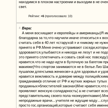
находимся в плохом настроении и выходим в не оче
свет.
Рейтинг:
+6
(проголосовало: 10)
Вера:
4
А меня восхищают и европейцы и американцы)Я и
благодарна за то,что научили иначе относиться к воз
считать себя в 40 лет «старухой » и «никому не нужн
принято в РФ.Меня очено устраивают соседи,которы
здороваются.улыбаются и никогда не лезут и не по
это принято сплетничать и совать свой нос повсюду
нравится.что не надо идти в булочную за багетом пр
макияже)Что спортом занимаются не в белье Лиз Ш
пушапом для»съема женихов»-а для здоровья и удо
нравится вежливость и доверие между полицейским
гражданами(в отличие от РФ и жутких жирных тупых
продажных»блюстителей закона»)Мне нравится,что 
проявляют женскую солидарность( а не считают все
представительниц своего пола «конкурентками»).Мн
непродажные врачи…учителя не ждущие мзду…слу
просто гос.организаций,которые считают себя имен