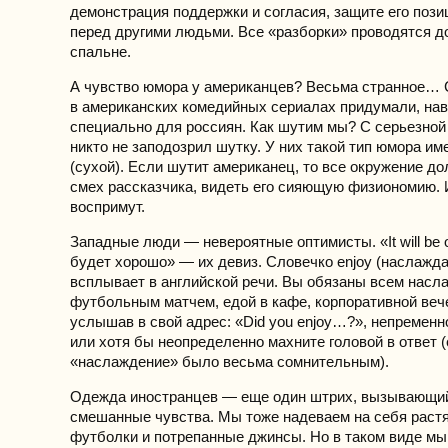
демонстрация поддержки и согласия, защите его пози
перед другими людьми. Все «разборки» проводятся д
спальне.
А чувство юмора у американцев? Весьма странное… 
в американских комедийных сериалах придумали, нав
специально для россиян. Как шутим мы? С серьезной
никто не заподозрил шутку. У них такой тип юмора им
(сухой). Если шутит американец, то все окружение д
смех рассказчика, видеть его сияющую физиономию. 
воспримут.
Западные люди — невероятные оптимисты. «It will be
будет хорошо» — их девиз. Словечко enjoy (наслажда
всплывает в английской речи. Вы обязаны всем насл
футбольным матчем, едой в кафе, корпоративной веч
услышав в свой адрес: «Did you enjoy…?», непременн
или хотя бы неопределенно махните головой в ответ 
«наслаждение» было весьма сомнительным).
Одежда иностранцев — еще один штрих, вызывающий
смешанные чувства. Мы тоже надеваем на себя раст
футболки и потрепанные джинсы. Но в таком виде мы