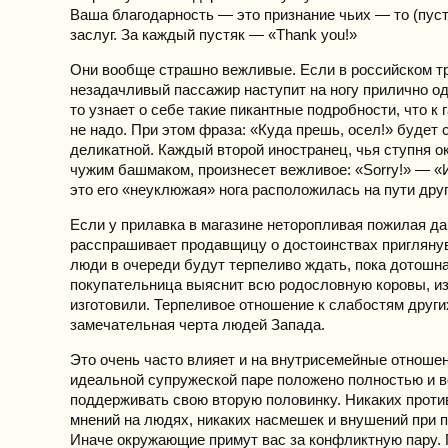
Ваша благодарность — это признание чьих — то (пус
заслуг. За каждый пустяк — «Thank you!»
Они вообще страшно вежливые. Если в российском т
незадачливый пассажир наступит на ногу прилично од
то узнает о себе такие пикантные подробности, что к
не надо. При этом фраза: «Куда прешь, осел!» будет 
деликатной. Каждый второй иностранец, чья ступня о
чужим башмаком, произнесет вежливое: «Sorry!» — «И
это его «неуклюжая» нога расположилась на пути дру
Если у прилавка в магазине неторопливая пожилая да
расспрашивает продавщицу о достоинствах пригляну
люди в очереди будут терпеливо ждать, пока дотошн
покупательница выяснит всю родословную коровы, из
изготовили. Терпеливое отношение к слабостям друг
замечательная черта людей Запада.
Это очень часто влияет и на внутрисемейные отноше
идеальной супружеской паре положено полностью и в
поддерживать свою вторую половинку. Никаких прот
мнений на людях, никаких насмешек и внушений при п
Иначе окружающие примут вас за конфликтную пару.