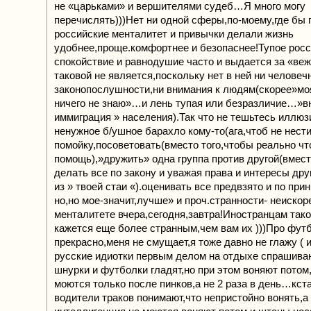
не «царьками» и вершителями судеб…Я много могу
перечислять)))Нет ни одной сферы,по-моему,где бы
российские менталитет и привычки делали жизнь
удобнее,проще.комфортнее и безопаснее!Тупое рос
спокойствие и равнодушие часто и выдается за «ве
таковой не является,поскольку нет в ней ни человеч
законопослушности,ни внимания к людям(скорее»моя
ничего не знаю»…и лень тупая или безразличие…»в
иммиграция » населения).Так что не тешьтесь иллюз
ненужное б/ушное барахло кому-то(ага,чтоб не нести
помойку,посоветовать(вместо того,чтобы реально чт
помощь),»дружить» одна группа против другой(вмест
делать все по закону и уважая права и интересы дру
из » твоей стаи «).оценивать все предвзято и по при
но,но мое-значит,лучше» и проч.странности- неискор
менталитете вчера,сегодня,завтра!Иностранцам так
кажется еще более странным,чем вам их )))Про фут
прекрасно,меня не смущает,я тоже давно не глажу ( и
русские идиотки первым делом на отдыхе спрашива
шнурки и футболки гладят,но при этом воняют потом
моются только после пинков,а не 2 раза в день…кст
водители траков понимают,что непристойно вонять,а