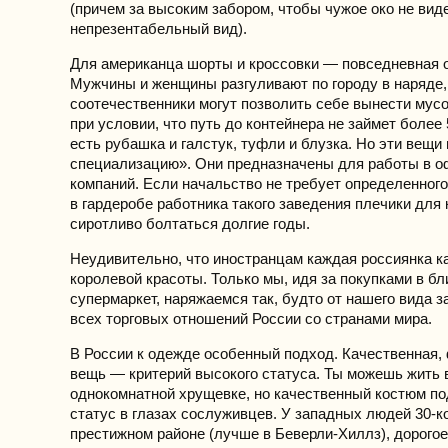
(причем за высоким забором, чтобы чужое око не вид
непрезентабельный вид).
Для американца шорты и кроссовки — повседневная 
Мужчины и женщины разгуливают по городу в наряде,
соотечественники могут позволить себе вынести мусо
при условии, что путь до контейнера не займет более 5
есть рубашка и галстук, туфли и блузка. Но эти вещи
специализацию». Они предназначены для работы в о
компаний. Если начальство не требует определенного
в гардеробе работника такого заведения плечики для
сиротливо болтаться долгие годы.
Неудивительно, что иностранцам каждая россиянка к
королевой красоты. Только мы, идя за покупками в б
супермаркет, наряжаемся так, будто от нашего вида з
всех торговых отношений России со странами мира.
В России к одежде особенный подход. Качественная,
вещь — критерий высокого статуса. Ты можешь жить 
однокомнатной хрущевке, но качественный костюм по
статус в глазах сослуживцев. У западных людей 30-
престижном районе (лучше в Беверли-Хиллз), дорого